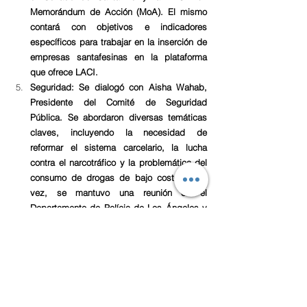
Memorándum de Acción (MoA). El mismo 
contará con objetivos e indicadores 
específicos para trabajar en la inserción de 
empresas santafesinas en la plataforma 
que ofrece LACI. 
Seguridad: Se dialogó con Aisha Wahab, 
Presidente del Comité de Seguridad 
Pública. Se abordaron diversas temáticas 
claves, incluyendo la necesidad de 
reformar el sistema carcelario, la lucha 
contra el narcotráfico y la problemática del 
consumo de drogas de bajo costo. A su 
vez, se mantuvo una reunión en el 
Departamento de Polícia de Los Ángeles y 
con Tammy Foss, Subsecretaria de 
Operaciones del Departamento de 
Correcciones y Rehabilitación de California.
El valor institucional que otorga este 
Hermanamiento lo convierte en un modelo 