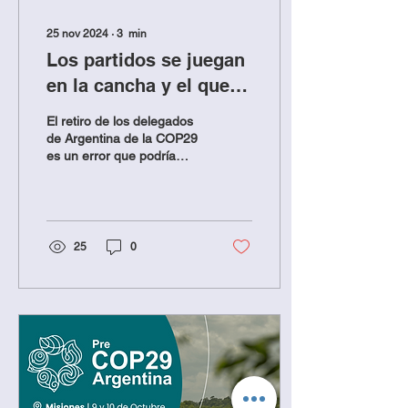
25 nov 2024
∙
3
min
Los partidos se juegan
en la cancha y el que
se va pierde
El retiro de los delegados
de Argentina de la COP29
es un error que podría
transformarse en un
verdadero horror, debido a
las pérdidas...
25
0