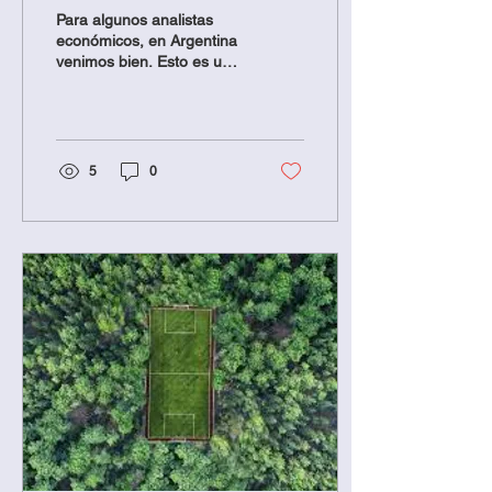
construyendo alianzas
Para algunos analistas
estratégicas
económicos, en Argentina
venimos bien. Esto es un
hecho real en referencia a
términos estrictamente
económicos,...
5
0