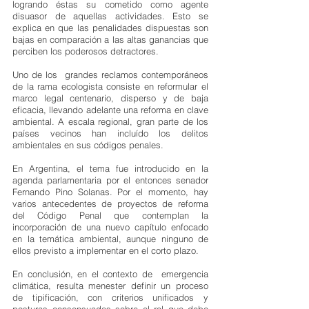
logrando éstas su cometido como agente 
disuasor de aquellas actividades. Esto se 
explica en que las penalidades dispuestas son 
bajas en comparación a las altas ganancias que 
perciben los poderosos detractores.
Uno de los  grandes reclamos contemporáneos 
de la rama ecologista consiste en reformular el 
marco legal centenario, disperso y de baja 
eficacia, llevando adelante una reforma en clave 
ambiental. A escala regional, gran parte de los 
países vecinos han incluído los delitos 
ambientales en sus códigos penales.
En Argentina, el tema fue introducido en la 
agenda parlamentaria por el entonces senador 
Fernando Pino Solanas. Por el momento, hay 
varios antecedentes de proyectos de reforma 
del Código Penal que contemplan la 
incorporación de una nuevo capítulo enfocado 
en la temática ambiental, aunque ninguno de 
ellos previsto a implementar en el corto plazo.
En conclusión, en el contexto de  emergencia 
climática, resulta menester definir un proceso 
de tipificación, con criterios unificados y 
posturas consensuadas sobre el rol que debe 