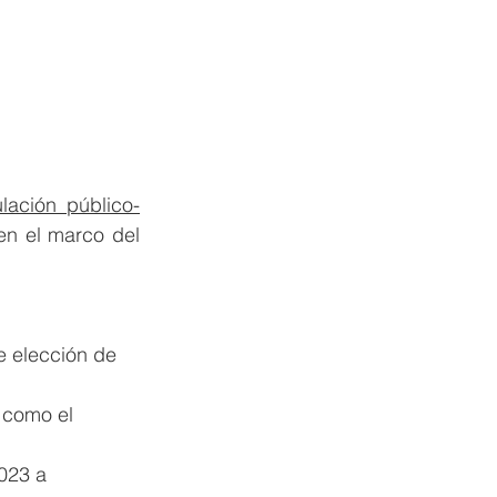
ulación público-
 con miras a desarrollar estrategias conjuntas de acción climática en el marco del 
e elección de 
 como el 
023 a 