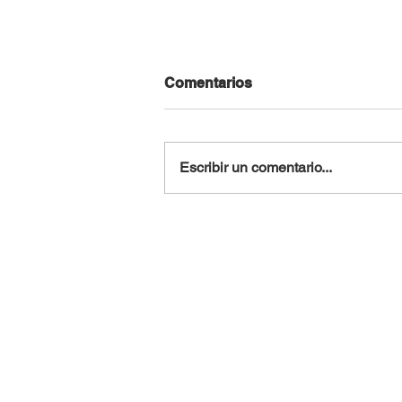
Comentarios
Escribir un comentario...
COP30: el mundo se
prepara para una nueva
cumbre climática en Brasil