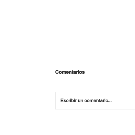
Comentarios
Escribir un comentario...
COP30: el mundo se
prepara para una nueva
cumbre climática en Brasil