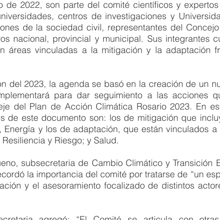
 de 2022, son parte del comité científicos y expertos 
niversidades, centros de investigaciones y Universida
iones de la sociedad civil, representantes del Concejo
vos nacional, provincial y municipal. Sus integrantes 
en áreas vinculadas a la mitigación y la adaptación fr
ón del 2023, la agenda se basó en la creación de un nu
mplementará para dar seguimiento a las acciones qu
e del Plan de Acción Climática Rosario 2023. En este
es de este documento son: los de mitigación que incluy
, Energía y los de adaptación, que están vinculados a 
Resiliencia y Riesgo; y Salud.
ueno, subsecretaria de Cambio Climático y Transición E
recordó la importancia del comité por tratarse de “un esp
pación y el asesoramiento focalizado de distintos actor
cretaria agregó: “El Comité se articula con otras 