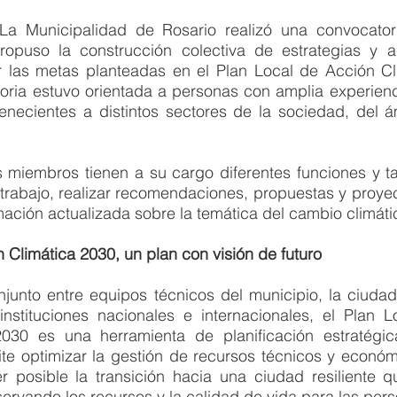
La Municipalidad de Rosario realizó una convocatori
ropuso la construcción colectiva de estrategias y a
r las metas planteadas en el Plan Local de Acción Cli
oria estuvo orientada a personas con amplia experienci
tenecientes a distintos sectores de la sociedad, del á
 miembros tienen a su cargo diferentes funciones y tar
trabajo, realizar recomendaciones, propuestas y proyec
mación actualizada sobre la temática del cambio climáti
 Climática 2030, un plan con visión de futuro
njunto entre equipos técnicos del municipio, la ciudada
instituciones nacionales e internacionales, el Plan L
2030 es una herramienta de planificación estratégic
te optimizar la gestión de recursos técnicos y económi
r posible la transición hacia una ciudad resiliente q
ervando los recursos y la calidad de vida para las per