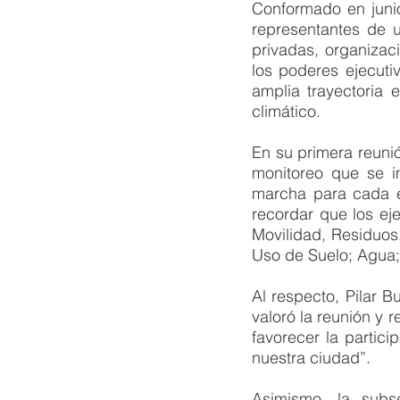
Conformado en junio
representantes de u
privadas, organizac
los poderes ejecuti
amplia trayectoria 
climático.
En su primera reuni
monitoreo que se i
marcha para cada ej
recordar que los ej
Movilidad, Residuos
Uso de Suelo; Agua; 
Al respecto, Pilar B
valoró la reunión y 
favorecer la partici
nuestra ciudad”.
Asimismo, la subse