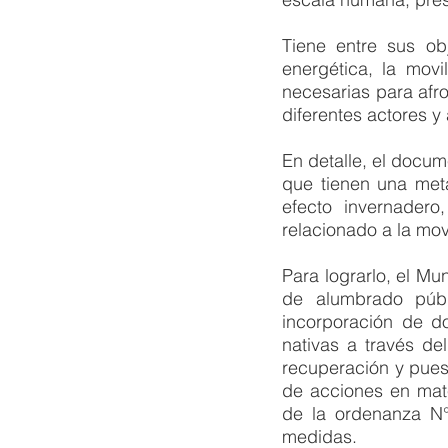
Tiene entre sus obj
energética, la movi
necesarias para afro
diferentes actores y 
En detalle, el docu
que tienen una met
efecto invernader
relacionado a la mov
Para lograrlo, el M
de alumbrado públ
incorporación de do
nativas a través de
recuperación y puest
de acciones en mate
de la ordenanza N°
medidas.