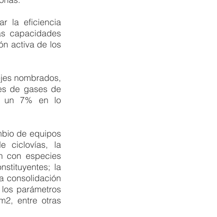
 la eficiencia 
as capacidades 
n activa de los 
ejes nombrados, 
es de gases de 
, un 7% en lo 
mbio de equipos 
ciclovías, la 
n con especies 
tituyentes; la 
a consolidación 
los parámetros 
, entre otras 