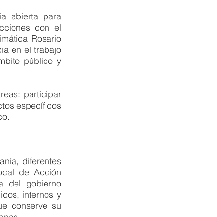
a abierta para 
cciones con el 
mática Rosario 
a en el trabajo 
mbito público y 
eas: participar 
tos específicos 
co.
nía, diferentes 
ocal de Acción 
a del gobierno 
cos, internos y 
ue conserve su 
sonas.