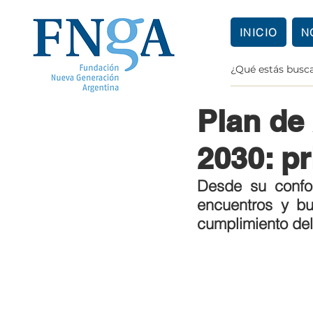
INICIO
N
Admin
17 abr 202
Plan de
2030: p
Desde su confor
encuentros y bu
cumplimiento del