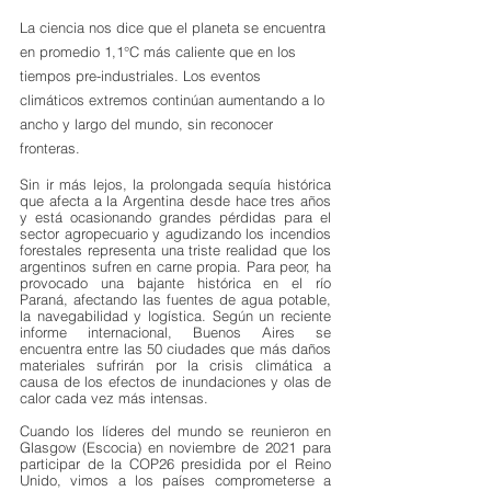
La ciencia nos dice que el planeta se encuentra 
en promedio 1,1°C más caliente que en los 
tiempos pre-industriales. Los eventos 
climáticos extremos continúan aumentando a lo 
ancho y largo del mundo, sin reconocer 
fronteras.
Sin ir más lejos, la prolongada sequía histórica 
que afecta a la Argentina desde hace tres años 
y está ocasionando grandes pérdidas para el 
sector agropecuario y agudizando los incendios 
forestales representa una triste realidad que los 
argentinos sufren en carne propia. Para peor, ha 
provocado una bajante histórica en el río 
Paraná, afectando las fuentes de agua potable, 
la navegabilidad y logística. Según un reciente 
informe internacional, Buenos Aires se 
encuentra entre las 50 ciudades que más daños 
materiales sufrirán por la crisis climática a 
causa de los efectos de inundaciones y olas de 
calor cada vez más intensas.
Cuando los líderes del mundo se reunieron en 
Glasgow (Escocia) en noviembre de 2021 para 
participar de la COP26 presidida por el Reino 
Unido, vimos a los países comprometerse a 